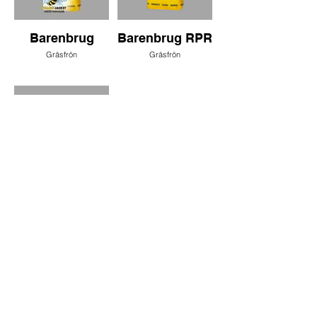
Barenbrug
Barenbrug RPR
Gräsfrön
Gräsfrön
Barenbrug
Rapide
Gräsfrön
Segervalds Stubb & Marktjänst AB
Adress: Lunnängevägen 12
864 91 Matfors
Telefon: 070-660 29 31
Orgnummer: 559005-1990