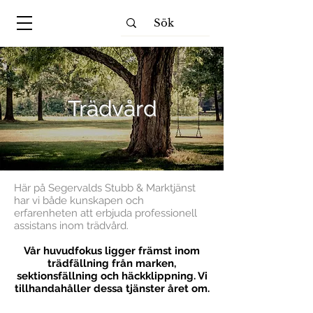
Trädvård
Här på Segervalds Stubb & Marktjänst
har vi både kunskapen och
erfarenheten att erbjuda professionell
assistans inom trädvård.
Vår huvudfokus ligger främst inom
trädfällning från marken,
sektionsfällning och häckklippning. Vi
tillhandahåller dessa tjänster året om.